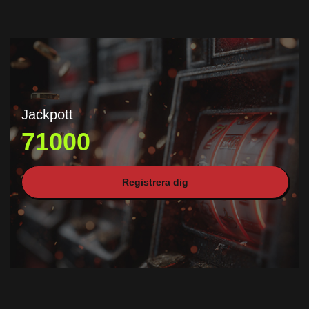
Jackpott
71000
Registrera dig