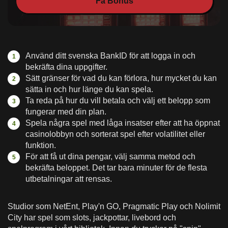
Få Bonus
Använd ditt svenska BankID för att logga in och
bekräfta dina uppgifter.
Sätt gränser för vad du kan förlora, hur mycket du kan
sätta in och hur länge du kan spela.
Ta reda på hur du vill betala och välj ett belopp som
fungerar med din plan.
Spela några spel med låga insatser efter att ha öppnat
casinolobbyn och sorterat spel efter volatilitet eller
funktion.
För att få ut dina pengar, välj samma metod och
bekräfta beloppet. Det tar bara minuter för de flesta
utbetalningar att rensas.
Studior som NetEnt, Play'n GO, Pragmatic Play och Nolimit
City har spel som slots, jackpottar, livebord och