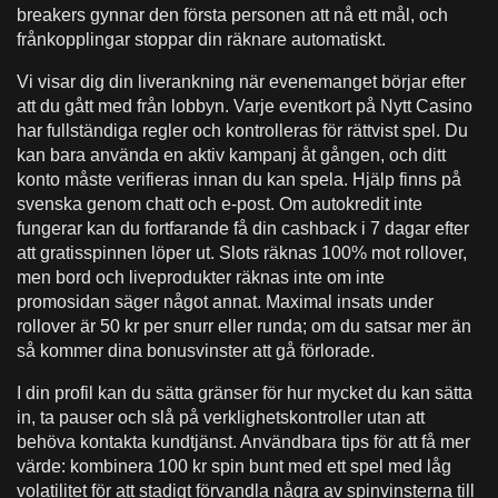
breakers gynnar den första personen att nå ett mål, och
frånkopplingar stoppar din räknare automatiskt.
Vi visar dig din liverankning när evenemanget börjar efter
att du gått med från lobbyn. Varje eventkort på Nytt Casino
har fullständiga regler och kontrolleras för rättvist spel. Du
kan bara använda en aktiv kampanj åt gången, och ditt
konto måste verifieras innan du kan spela. Hjälp finns på
svenska genom chatt och e-post. Om autokredit inte
fungerar kan du fortfarande få din cashback i 7 dagar efter
att gratisspinnen löper ut. Slots räknas 100% mot rollover,
men bord och liveprodukter räknas inte om inte
promosidan säger något annat. Maximal insats under
rollover är 50 kr per snurr eller runda; om du satsar mer än
så kommer dina bonusvinster att gå förlorade.
I din profil kan du sätta gränser för hur mycket du kan sätta
in, ta pauser och slå på verklighetskontroller utan att
behöva kontakta kundtjänst. Användbara tips för att få mer
värde: kombinera 100 kr spin bunt med ett spel med låg
volatilitet för att stadigt förvandla några av spinvinsterna till