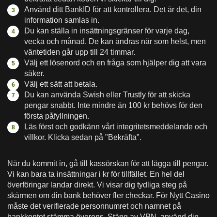
Använd ditt BankID för att kontrollera. Det är det, din
information samlas in.
Du kan ställa in insättningsgränser för varje dag,
vecka och månad. De kan ändras när som helst, men
väntetiden går upp till 24 timmar.
Välj ett lösenord och en fråga som hjälper dig att vara
säker.
Välj ett sätt att betala.
Du kan använda Swish eller Trustly för att skicka
pengar snabbt. Inte mindre än 100 kr behövs för den
första påfyllningen.
Läs först och godkänn vårt integritetsmeddelande och
villkor. Klicka sedan på "Bekräfta".
När du kommit in, gå till kassörskan för att lägga till pengar.
Vi kan bara ta insättningar i kr för tillfället. En hel del
överföringar landar direkt. Vi visar dig tydliga steg på
skärmen om din bank behöver fler checkar. För Nytt Casino
måste det verifierade personnumret och namnet på
bankkontot stämma överens. Stäng av VPN, använd din