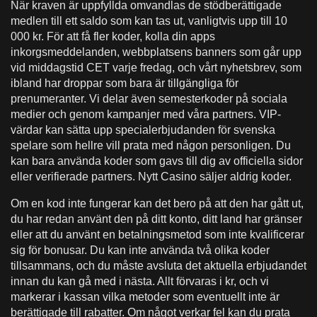
När kraven är uppfyllda omvandlas de stödberättigade
medlen till ett saldo som kan tas ut, vanligtvis upp till 10
000 kr. För att få fler koder, kolla din apps
inkorgsmeddelanden, webbplatsens banners som går upp
vid middagstid CET varje fredag, och vårt nyhetsbrev, som
ibland har droppar som bara är tillgängliga för
prenumeranter. Vi delar även semesterkoder på sociala
medier och genom kampanjer med våra partners. VIP-
värdar kan sätta upp specialerbjudanden för svenska
spelare som hellre vill prata med någon personligen. Du
kan bara använda koder som gavs till dig av officiella sidor
eller verifierade partners. Nytt Casino säljer aldrig koder.
Om en kod inte fungerar kan det bero på att den har gått ut,
du har redan använt den på ditt konto, ditt land har gränser
eller att du använt en betalningsmetod som inte kvalificerar
sig för bonusar. Du kan inte använda två olika koder
tillsammans, och du måste avsluta det aktuella erbjudandet
innan du kan gå med i nästa. Allt förvaras i kr, och vi
markerar i kassan vilka metoder som eventuellt inte är
berättigade till rabatter. Om något verkar fel kan du prata