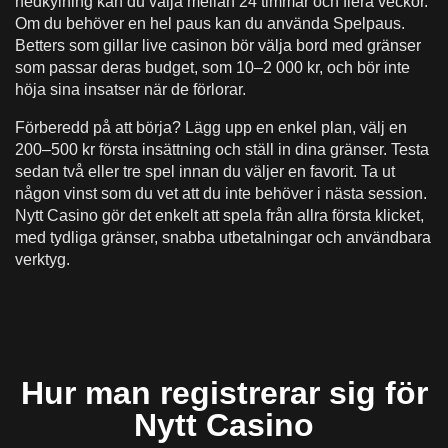
nedkylning kan du välja mellan 24 timmar och flera veckor.
Om du behöver en hel paus kan du använda Spelpaus.
Betters som gillar live casinon bör välja bord med gränser
som passar deras budget, som 10–2 000 kr, och bör inte
höja sina insatser när de förlorar.
Förberedd på att börja? Lägg upp en enkel plan, välj en
200–500 kr första insättning och ställ in dina gränser. Testa
sedan två eller tre spel innan du väljer en favorit. Ta ut
någon vinst som du vet att du inte behöver i nästa session.
Nytt Casino gör det enkelt att spela från allra första klicket,
med tydliga gränser, snabba utbetalningar och användbara
verktyg.
Hur man registrerar sig för
Nytt Casino