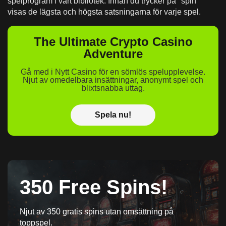
spelprogram i vårt bibliotek. Innan du trycker på "spin"
visas de lägsta och högsta satsningarna för varje spel.
The Ultimate Crypto Casino
Adventure
Gå med i Nytt Casino för en sömlös spelupplevelse.
Njut av omedelbara insättningar, anonymt spel och
blixtsnabba uttag.
Spela nu!
350 Free Spins!
Njut av 350 gratis spins utan omsättning på
toppspel.