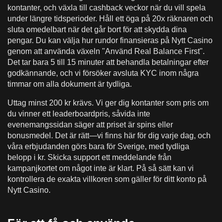
kontanter, och växla till cashback veckor när du vill spela
under längre tidsperioder. Håll ett öga på 20x räknaren och
sluta omedelbart när det går bort för att skydda dina
pengar. Du kan välja hur rundor finansieras på Nytt Casino
genom att använda växeln "Använd Real Balance First".
Det tar bara 5 till 15 minuter att behandla betalningar efter
godkännande, och vi försöker avsluta KYC inom några
timmar om alla dokument är tydliga.
Uttag minst 200 kr krävs. Vi ger dig kontanter som pris om
du vinner ett leaderboardpris, såvida inte
evenemangssidan säger att priset är spins eller
bonusmedel. Det är rätt—vi finns här för dig varje dag, och
våra erbjudanden görs bara för Sverige, med tydliga
belopp i kr. Skicka support ett meddelande från
kampanjkortet om något inte är klart. På så sätt kan vi
kontrollera de exakta villkoren som gäller för ditt konto på
Nytt Casino.