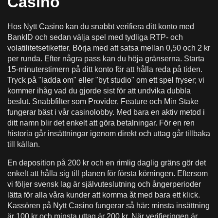
Casino
Hos Nytt Casino kan du snabbt verifiera ditt konto med
BankID och sedan välja spel med tydliga RTP- och
volatilitetsetiketter. Börja med att satsa mellan 0,50 och 2 kr
per runda. Efter några pass kan du höja gränserna. Starta
15-minuterstimern på ditt konto för att hålla reda på tiden.
Tryck på "ladda om" eller "byt studio" om ett spel fryser; vi
kommer ihåg vad du gjorde sist för att undvika dubbla
beslut. Snabbfilter som Provider, Feature och Min Stake
fungerar bäst i vår casinolobby. Med bara en aktiv metod i
ditt namn blir det enkelt att göra betalningar. För en ren
historia går insättningar igenom direkt och uttag går tillbaka
till källan.
En deposition på 200 kr och en rimlig daglig gräns gör det
enkelt att hålla sig till planen för första körningen. Eftersom
vi följer svensk lag är självuteslutning och ångerperioder
lätta för alla våra kunder att komma åt med bara ett klick.
Kassören på Nytt Casino fungerar så här: minsta insättning
är 100 kr och minsta uttag är 200 kr. När verifieringen är