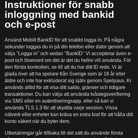
Instruktioner för snabb
inloggning med bankid
och e-post
Använd Mobilt BankID för att snabbt logga in. På några
sekunder loggas du in på din telefon eller dator genom att
välja "Logga in" och sedan "BankID" Vi accepterar även e-
post och lösenord om det är det du hellre vill använda. För
den första kontrollen, se till att du har ditt ID redo. Vi är
glada över att ha spelare från Sverige som är 18 år eller
äldre och inte har exkluderat sig själv genom Spelpaus. Kr
används alltid för att visa ditt saldo, gränser och tidigare
transaktioner. Du kan välja att använda tvåstegsverifiering
via SMS eller en autentiseringsapp, eller så kan vi
använda TLS 1.3 för att skydda varje session. Vissa
nätverk eller enheter kan kräva en extra kod för att hålla ditt
konto säkert när du byter dem.
Utbetalningar går tillbaka till det sätt du använde första